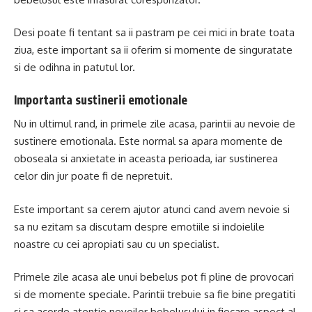
Desi poate fi tentant sa ii pastram pe cei mici in brate toata
ziua, este important sa ii oferim si momente de singuratate
si de odihna in patutul lor.
Importanta sustinerii emotionale
Nu in ultimul rand, in primele zile acasa, parintii au nevoie de
sustinere emotionala. Este normal sa apara momente de
oboseala si anxietate in aceasta perioada, iar sustinerea
celor din jur poate fi de nepretuit.
Este important sa cerem ajutor atunci cand avem nevoie si
sa nu ezitam sa discutam despre emotiile si indoielile
noastre cu cei apropiati sau cu un specialist.
Primele zile acasa ale unui bebelus pot fi pline de provocari
si de momente speciale. Parintii trebuie sa fie bine pregatiti
si sa acorde atentie nevoilor bebelusului in fiecare aspect al