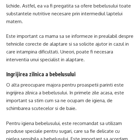
lichide. Astfel, ea va fi pregatita sa ofere bebelusului toate
substantele nutritive necesare prin intermediul laptelui
matern.
Este important ca mama sa se informeze in prealabil despre
tehnicile corecte de alaptare si sa solicite ajutor in cazul in
care intampina dificultati. Uneori, poate fi necesara
interventia unui specialist in alaptare.
Ingrijirea zilnica a bebelusului
O alta preocupare majora pentru proaspetii parinti este
ingrijirea zilnica a bebelusului. In primele zile acasa, este
important sa stim cum sa ne ocupam de igiena, de
schimbarea scutecelor si de baie.
Pentru igiena bebelusului, este recomandat sa utilizam
produse speciale pentru sugari, care sa fie delicate cu
pielea sensibila a bebelusului. Este important sa acordam