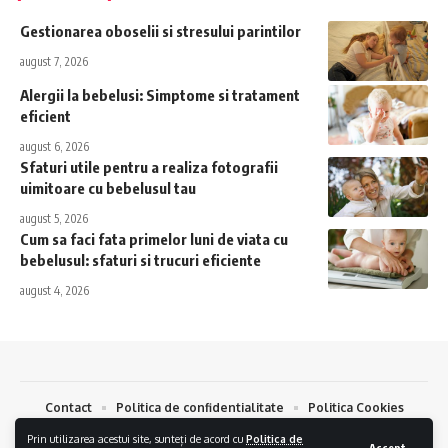
Gestionarea oboselii si stresului parintilor
august 7, 2026
Alergii la bebelusi: Simptome si tratament
eficient
august 6, 2026
Sfaturi utile pentru a realiza fotografii
uimitoare cu bebelusul tau
august 5, 2026
Cum sa faci fata primelor luni de viata cu
bebelusul: sfaturi si trucuri eficiente
august 4, 2026
Contact
Politica de confidentialitate
Politica Cookies
Prin utilizarea acestui site, sunteți de acord cu
Politica de
Bebelus.eu © 2024. Toate drepturile Rezervate.
Creare Magazin Online
si
Accept