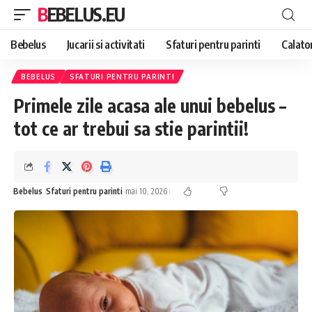
BEBELUS.EU
Bebelus
Jucarii si activitati
Sfaturi pentru parinti
Calator
BEBELUS
SFATURI PENTRU PARINTI
Primele zile acasa ale unui bebelus –
tot ce ar trebui sa stie parintii!
Bebelus
Sfaturi pentru parinti
mai 10, 2026