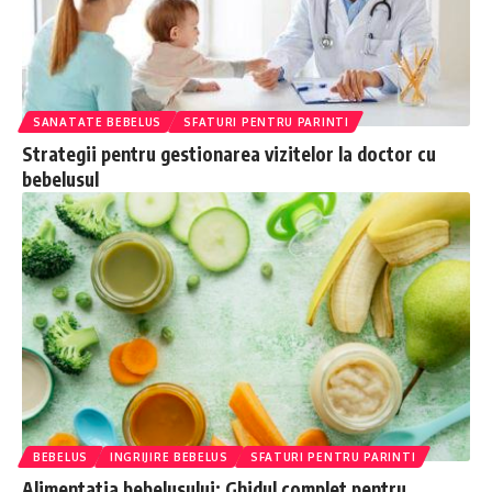
SANATATE BEBELUS
SFATURI PENTRU PARINTI
Strategii pentru gestionarea vizitelor la doctor cu
bebelusul
BEBELUS
INGRIJIRE BEBELUS
SFATURI PENTRU PARINTI
Alimentatia bebelusului: Ghidul complet pentru