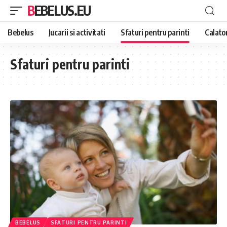
BEBELUS.EU
Bebelus
Jucarii si activitati
Sfaturi pentru parinti
Calator
Sfaturi pentru parinti
BEBELUS
SFATURI PENTRU PARINTI