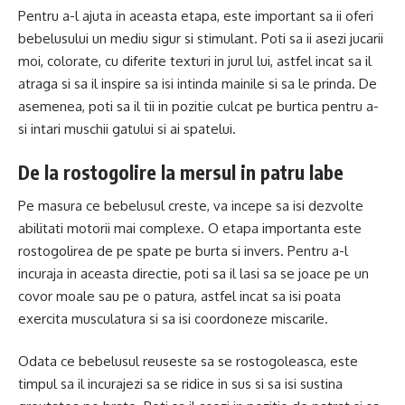
Pentru a-l ajuta in aceasta etapa, este important sa ii oferi
bebelusului un mediu sigur si stimulant. Poti sa ii asezi jucarii
moi, colorate, cu diferite texturi in jurul lui, astfel incat sa il
atraga si sa il inspire sa isi intinda mainile si sa le prinda. De
asemenea, poti sa il tii in pozitie culcat pe burtica pentru a-
si intari muschii gatului si ai spatelui.
De la rostogolire la mersul in patru labe
Pe masura ce bebelusul creste, va incepe sa isi dezvolte
abilitati motorii mai complexe. O etapa importanta este
rostogolirea de pe spate pe burta si invers. Pentru a-l
incuraja in aceasta directie, poti sa il lasi sa se joace pe un
covor moale sau pe o patura, astfel incat sa isi poata
exercita musculatura si sa isi coordoneze miscarile.
Odata ce bebelusul reuseste sa se rostogoleasca, este
timpul sa il incurajezi sa se ridice in sus si sa isi sustina