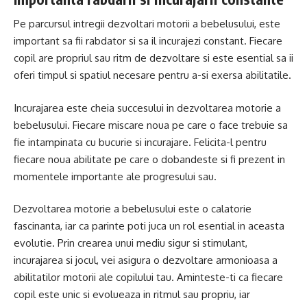
Pe parcursul intregii dezvoltari motorii a bebelusului, este
important sa fii rabdator si sa il incurajezi constant. Fiecare
copil are propriul sau ritm de dezvoltare si este esential sa ii
oferi timpul si spatiul necesare pentru a-si exersa abilitatile.
Incurajarea este cheia succesului in dezvoltarea motorie a
bebelusului. Fiecare miscare noua pe care o face trebuie sa
fie intampinata cu bucurie si incurajare. Felicita-l pentru
fiecare noua abilitate pe care o dobandeste si fi prezent in
momentele importante ale progresului sau.
Dezvoltarea motorie a bebelusului este o calatorie
fascinanta, iar ca parinte poti juca un rol esential in aceasta
evolutie. Prin crearea unui mediu sigur si stimulant,
incurajarea si jocul, vei asigura o dezvoltare armonioasa a
abilitatilor motorii ale copilului tau. Aminteste-ti ca fiecare
copil este unic si evolueaza in ritmul sau propriu, iar