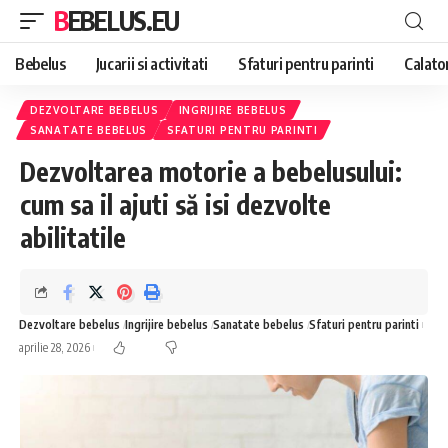
BEBELUS.EU
Bebelus
Jucarii si activitati
Sfaturi pentru parinti
Calator
DEZVOLTARE BEBELUS
INGRIJIRE BEBELUS
SANATATE BEBELUS
SFATURI PENTRU PARINTI
Dezvoltarea motorie a bebelusului:
cum sa il ajuti să isi dezvolte
abilitatile
Dezvoltare bebelus
Ingrijire bebelus
Sanatate bebelus
Sfaturi pentru parinti
aprilie 28, 2026