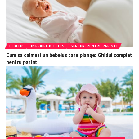
BEBELUS
INGRIJIRE BEBELUS
SFATURI PENTRU PARINTI
Cum sa calmezi un bebelus care plange: Ghidul complet
pentru parinti