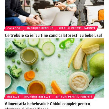
CALATORII
INGRIJIRE BEBELUS
SFATURI PENTRU PARINTI
Ce trebuie sa iei cu tine cand calatoresti cu bebelusul
BEBELUS
INGRIJIRE BEBELUS
SFATURI PENTRU PARINTI
Alimentatia bebelusului: Ghidul complet pentru