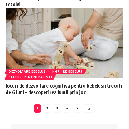
rezolvi
DEZVOLTARE BEBELUS
INGRIJIRE BEBELUS
SFATURI PENTRU PARINTI
Jocuri de dezvoltare cognitiva pentru bebelusii trecuti
de 6 luni – descoperirea lumii prin joc
1
2
3
4
5