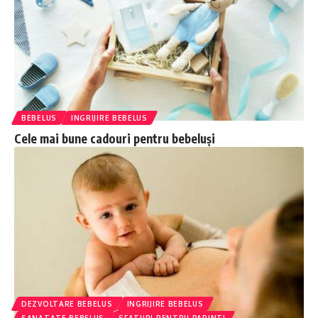
BEBELUS
INGRIJIRE BEBELUS
Cele mai bune cadouri pentru bebeluși
DEZVOLTARE BEBELUS
INGRIJIRE BEBELUS
SANATATE BEBELUS
SFATURI PENTRU PARINTI