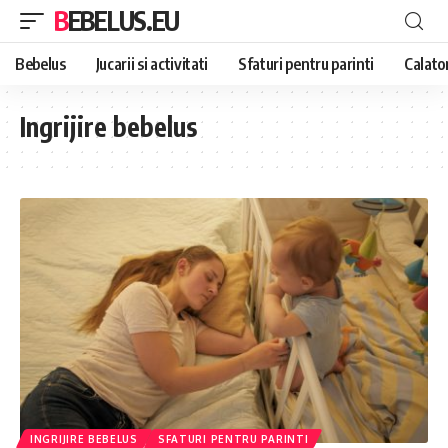
BEBELUS.EU
Bebelus
Jucarii si activitati
Sfaturi pentru parinti
Calator
Ingrijire bebelus
INGRIJIRE BEBELUS
SFATURI PENTRU PARINTI