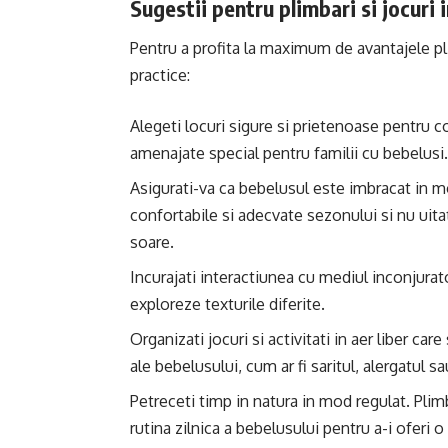
Sugestii pentru plimbari si jocuri i
Pentru a profita la maximum de avantajele plimb
practice:
Alegeti locuri sigure si prietenoase pentru co
amenajate special pentru familii cu bebelusi.
Asigurati-va ca bebelusul este imbracat in m
confortabile si adecvate sezonului si nu uita
soare.
Incurajati interactiunea cu mediul inconjurato
exploreze texturile diferite.
Organizati jocuri si activitati in aer liber ca
ale bebelusului, cum ar fi saritul, alergatul s
Petreceti timp in natura in mod regulat. Plimbar
rutina zilnica a bebelusului pentru a-i oferi 