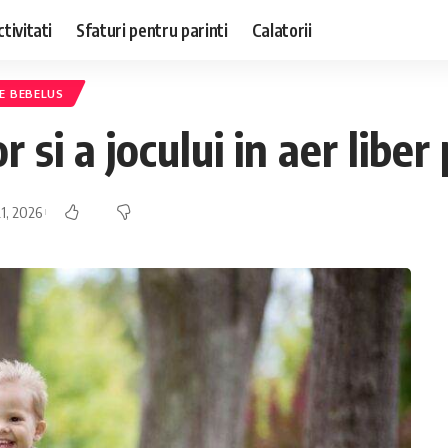
ctivitati
Sfaturi pentru parinti
Calatorii
E BEBELUS
 si a jocului in aer liber
21, 2026