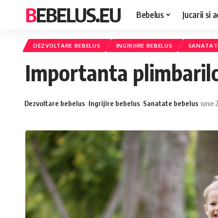
BEBELUS.EU
Bebelus
Jucarii si a
DEZVOLTARE BEBELUS
INGRIJIRE BEBELUS
SANATAT
Importanta plimbarilor
Dezvoltare bebelus
Ingrijire bebelus
Sanatate bebelus
iunie 