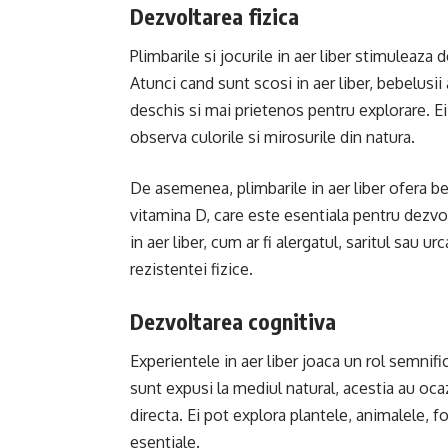
Dezvoltarea fizica
Plimbarile si jocurile in aer liber stimuleaza 
Atunci cand sunt scosi in aer liber, bebelusi
deschis si mai prietenos pentru explorare. Ei 
observa culorile si mirosurile din natura.
De asemenea, plimbarile in aer liber ofera b
vitamina D, care este esentiala pentru dezvolt
in aer liber, cum ar fi alergatul, saritul sau u
rezistentei fizice.
Dezvoltarea cognitiva
Experientele in aer liber joaca un rol semnifi
sunt expusi la mediul natural, acestia au oca
directa. Ei pot explora plantele, animalele, fo
esentiale.