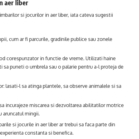
n aer liber
arilor si jocurilor in aer liber, iata cateva sugestii
pii, cum ar fi parcurile, gradinile publice sau zonele
od corespunzator in functie de vreme. Utilizati haine
ti sa puneti o umbrela sau o palarie pentru a-l proteja de
r: lasati-l sa atinga plantele, sa observe animalele si sa
re sa incurajeze miscarea si dezvoltarea abilitatilor motrice
au aruncatul mingii.
ile si jocurile in aer liber ar trebui sa faca parte din
o experienta constanta si benefica.