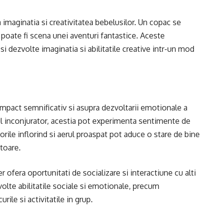
 imaginatia si creativitatea bebelusilor. Un copac se
 poate fi scena unei aventuri fantastice. Aceste
-si dezvolte imaginatia si abilitatile creative intr-un mod
n impact semnificativ si asupra dezvoltarii emotionale a
iul inconjurator, acestia pot experimenta sentimente de
florile inflorind si aerul proaspat pot aduce o stare de bine
toare.
r ofera oportunitati de socializare si interactiune cu alti
zvolte abilitatile sociale si emotionale, precum
ile si activitatile in grup.