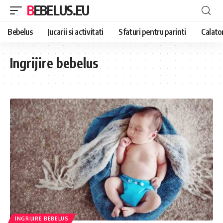
BEBELUS.EU
Bebelus
Jucarii si activitati
Sfaturi pentru parinti
Calator
Ingrijire bebelus
INGRIJIRE BEBELUS