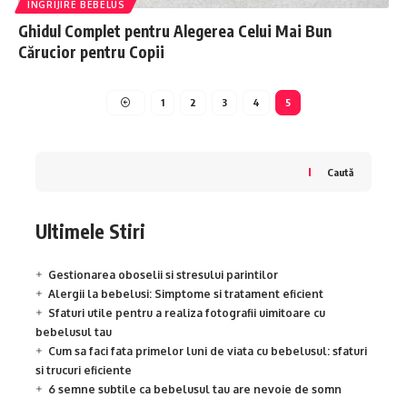
INGRIJIRE BEBELUS
Ghidul Complet pentru Alegerea Celui Mai Bun
Cărucior pentru Copii
1
2
3
4
5
Caută
Ultimele Stiri
Gestionarea oboselii si stresului parintilor
Alergii la bebelusi: Simptome si tratament eficient
Sfaturi utile pentru a realiza fotografii uimitoare cu
bebelusul tau
Cum sa faci fata primelor luni de viata cu bebelusul: sfaturi
si trucuri eficiente
6 semne subtile ca bebelusul tau are nevoie de somn