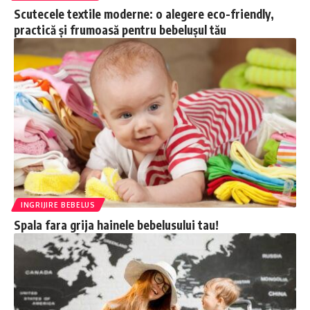
Scutecele textile moderne: o alegere eco-friendly,
practică și frumoasă pentru bebelușul tău
INGRIJIRE BEBELUS
Spala fara grija hainele bebelusului tau!