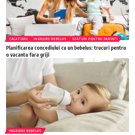
CALATORII
INGRIJIRE BEBELUS
SFATURI PENTRU PARINTI
Planificarea concediului cu un bebelus: trucuri pentru
o vacanta fara griji
INGRIJIRE BEBELUS