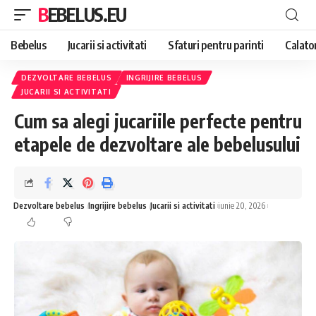
BEBELUS.EU
Bebelus
Jucarii si activitati
Sfaturi pentru parinti
Calator
DEZVOLTARE BEBELUS
INGRIJIRE BEBELUS
JUCARII SI ACTIVITATI
Cum sa alegi jucariile perfecte pentru
etapele de dezvoltare ale bebelusului
Dezvoltare bebelus
Ingrijire bebelus
Jucarii si activitati
iunie 20, 2026