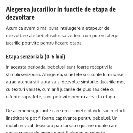
Alegerea jucariilor in functie de etapa de
dezvoltare
Acum ca avem o mai buna intelegere a etapelor de
dezvoltare ale bebelusului, sa vedem cum putem alege
jucariile potrivite pentru fiecare etapa:
Etapa senzoriala (0-6 luni)
In aceasta perioada, bebelusii sunt foarte receptivi la
stimulii senzoriali. Atingerea, sunetele si culorile luminoase ii
atrag atentia si ii ajuta sa-si dezvolte simturile. Jucariile moi,
cu texturi variate, cum ar fi jucariile de plus sau cele cu
diferite suprafete, sunt potrivite pentru aceasta etapa.
De asemenea, jucariile care emit sunete blande sau melodii
linstititoare pot fi foarte captivante pentru bebelusi. Un
mobil muzical deasupra patului sau o jucarie moale care
emite sunete de animale pot fi alegeri excelente.