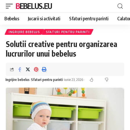
BEBELUS.EU
Bebelus
Jucarii si activitati
Sfaturi pentru parinti
Calator
INGRIJIRE BEBELUS
SFATURI PENTRU PARINTI
Solutii creative pentru organizarea
lucrurilor unui bebelus
Ingrijire bebelus
Sfaturi pentru parinti
iunie 23, 2026