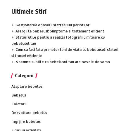
Ultimele Stiri
Gestionarea oboselii si stresului parintilor
Alergii la bebelusi: Simptome si tratament eficient
Sfaturi utile pentru a realiza fotografii uimitoare cu
bebelusul tau
Cum sa faci fata primelor luni de viata cu bebelusul: sfaturi
si trucuri eficiente
6 semne subtile ca bebelusul tau are nevoie de somn
Categorii
Alaptare bebelus
Bebelus
Calatorii
Dezvoltare bebelus
Ingrijire bebelus
Jucarii si activitati