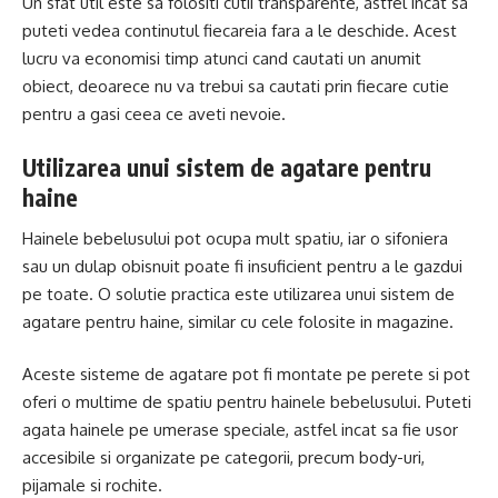
Un sfat util este sa folositi cutii transparente, astfel incat sa
puteti vedea continutul fiecareia fara a le deschide. Acest
lucru va economisi timp atunci cand cautati un anumit
obiect, deoarece nu va trebui sa cautati prin fiecare cutie
pentru a gasi ceea ce aveti nevoie.
Utilizarea unui sistem de agatare pentru
haine
Hainele bebelusului pot ocupa mult spatiu, iar o sifoniera
sau un dulap obisnuit poate fi insuficient pentru a le gazdui
pe toate. O solutie practica este utilizarea unui sistem de
agatare pentru haine, similar cu cele folosite in magazine.
Aceste sisteme de agatare pot fi montate pe perete si pot
oferi o multime de spatiu pentru hainele bebelusului. Puteti
agata hainele pe umerase speciale, astfel incat sa fie usor
accesibile si organizate pe categorii, precum body-uri,
pijamale si rochite.