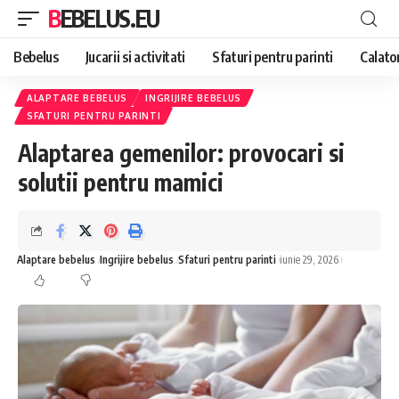
BEBELUS.EU
Bebelus
Jucarii si activitati
Sfaturi pentru parinti
Calator
ALAPTARE BEBELUS
INGRIJIRE BEBELUS
SFATURI PENTRU PARINTI
Alaptarea gemenilor: provocari si
solutii pentru mamici
Alaptare bebelus
Ingrijire bebelus
Sfaturi pentru parinti
iunie 29, 2026