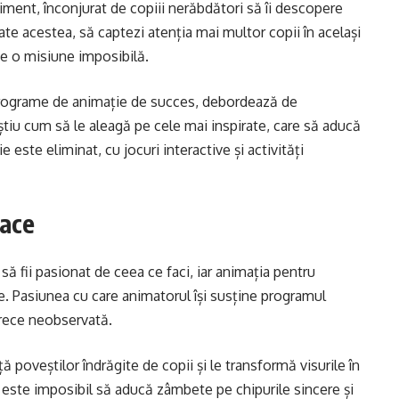
iment, înconjurat de copiii nerăbdători să îi descopere
ate acestea, să captezi atenția mai multor copii în același
ine o misiune imposibilă.
 programe de animație de succes, debordează de
 știu cum să le aleagă pe cele mai inspirate, care să aducă
ste eliminat, cu jocuri interactive și activități
face
să fii pasionat de ceea ce faci, iar animația pentru
e. Pasiunea cu care animatorul își susține programul
 trece neobservată.
ță poveștilor îndrăgite de copii și le transformă visurile în
le este imposibil să aducă zâmbete pe chipurile sincere și