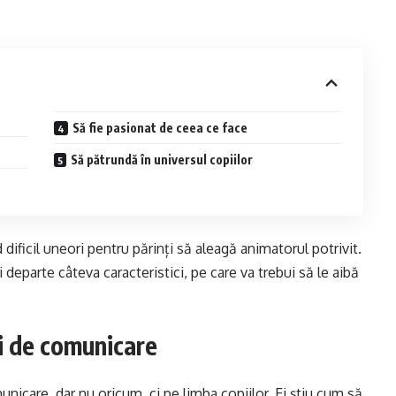
Să fie pasionat de ceea ce face
Să pătrundă în universul copiilor
d dificil uneori pentru părinți să aleagă animatorul potrivit.
 departe câteva caracteristici, pe care va trebui să le aibă
ți de comunicare
unicare, dar nu oricum, ci pe limba copiilor. Ei știu cum să