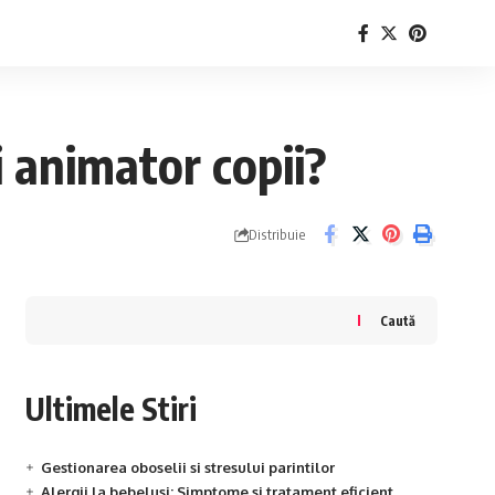
i animator copii?
Distribuie
Caută
Ultimele Stiri
Gestionarea oboselii si stresului parintilor
Alergii la bebelusi: Simptome si tratament eficient