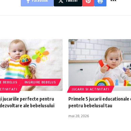
Facebook
Twitter
E BEBELUS
INGRIJIRE BEBELUS
ACTIVITATI
JUCARII SI ACTIVITATI
i jucariile perfecte pentru
Primele 5 jucarii educationale
dezvoltare ale bebelusului
pentru bebelusul tau
mai 28, 2026