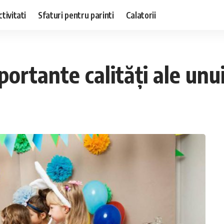
ctivitati
Sfaturi pentru parinti
Calatorii
portante calități ale unu