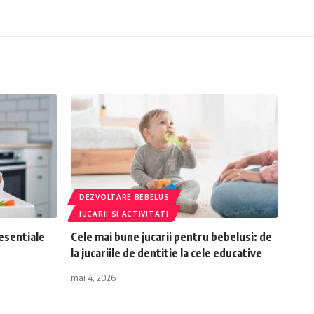
DEZVOLTARE BEBELUS
JUCARII SI ACTIVITATI
 esentiale
Cele mai bune jucarii pentru bebelusi: de
la jucariile de dentitie la cele educative
mai 4, 2026