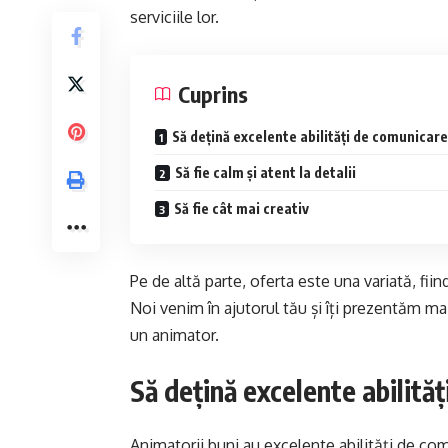
serviciile lor.
Cuprins
Să dețină excelente abilități de comunicare
Să fie calm și atent la detalii
Să fie cât mai creativ
Pe de altă parte, oferta este una variată, fiin
Noi venim în ajutorul tău și îți prezentăm mai
un animator.
Să dețină excelente abilită
Animatorii buni au excelente abilități de com