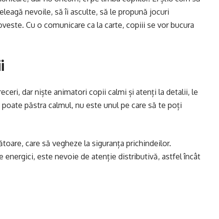
nțeleagă nevoile, să îi asculte, să le propună jocuri
poveste. Cu o comunicare ca la carte, copiii se vor bucura
i
receri, dar niște
animatori copii
calmi și atenți la detalii, le
 poate păstra calmul, nu este unul pe care să te poți
oare, care să vegheze la siguranța prichindeilor.
 energici, este nevoie de atenție distributivă, astfel încât