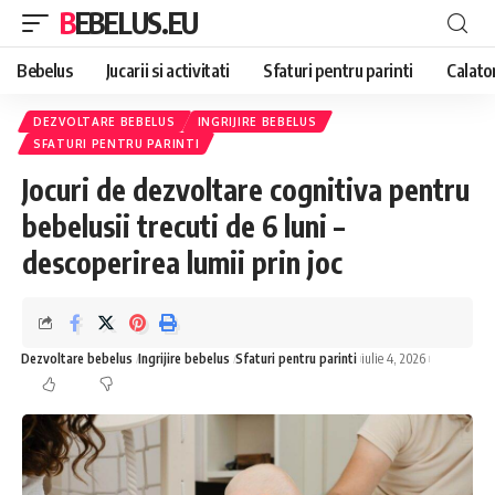
BEBELUS.EU
Bebelus
Jucarii si activitati
Sfaturi pentru parinti
Calator
DEZVOLTARE BEBELUS
INGRIJIRE BEBELUS
SFATURI PENTRU PARINTI
Jocuri de dezvoltare cognitiva pentru
bebelusii trecuti de 6 luni –
descoperirea lumii prin joc
Dezvoltare bebelus
Ingrijire bebelus
Sfaturi pentru parinti
iulie 4, 2026