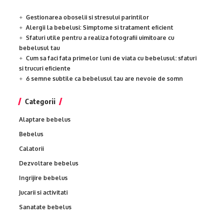
Gestionarea oboselii si stresului parintilor
Alergii la bebelusi: Simptome si tratament eficient
Sfaturi utile pentru a realiza fotografii uimitoare cu
bebelusul tau
Cum sa faci fata primelor luni de viata cu bebelusul: sfaturi
si trucuri eficiente
6 semne subtile ca bebelusul tau are nevoie de somn
Categorii
Alaptare bebelus
Bebelus
Calatorii
Dezvoltare bebelus
Ingrijire bebelus
Jucarii si activitati
Sanatate bebelus