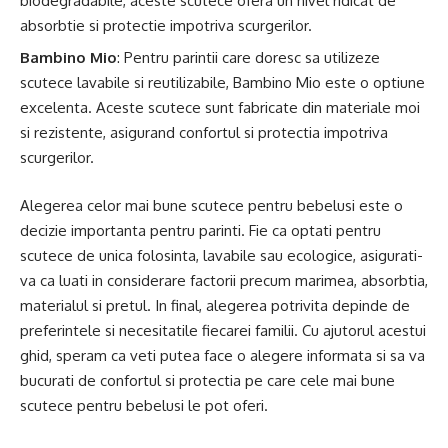
biodegradabile, aceste scutece ofera un nivel ridicat de
absorbtie si protectie impotriva scurgerilor.
Bambino Mio
: Pentru parintii care doresc sa utilizeze
scutece lavabile si reutilizabile, Bambino Mio este o optiune
excelenta. Aceste scutece sunt fabricate din materiale moi
si rezistente, asigurand confortul si protectia impotriva
scurgerilor.
Alegerea celor mai bune scutece pentru bebelusi este o
decizie importanta pentru parinti. Fie ca optati pentru
scutece de unica folosinta, lavabile sau ecologice, asigurati-
va ca luati in considerare factorii precum marimea, absorbtia,
materialul si pretul. In final, alegerea potrivita depinde de
preferintele si necesitatile fiecarei familii. Cu ajutorul acestui
ghid, speram ca veti putea face o alegere informata si sa va
bucurati de confortul si protectia pe care cele mai bune
scutece pentru bebelusi le pot oferi.