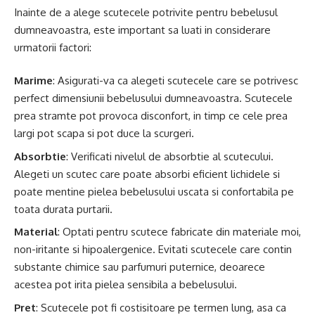
Inainte de a alege scutecele potrivite pentru bebelusul
dumneavoastra, este important sa luati in considerare
urmatorii factori:
Marime
: Asigurati-va ca alegeti scutecele care se potrivesc
perfect dimensiunii bebelusului dumneavoastra. Scutecele
prea stramte pot provoca disconfort, in timp ce cele prea
largi pot scapa si pot duce la scurgeri.
Absorbtie
: Verificati nivelul de absorbtie al scutecului.
Alegeti un scutec care poate absorbi eficient lichidele si
poate mentine pielea bebelusului uscata si confortabila pe
toata durata purtarii.
Material
: Optati pentru scutece fabricate din materiale moi,
non-iritante si hipoalergenice. Evitati scutecele care contin
substante chimice sau parfumuri puternice, deoarece
acestea pot irita pielea sensibila a bebelusului.
Pret
: Scutecele pot fi costisitoare pe termen lung, asa ca