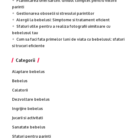
Planificarea unei sarcini: Ghidul complet pentru viitorii
parinti
Gestionarea oboselii si stresului parintilor
Alergii la bebelusi: Simptome si tratament eficient
Sfaturi utile pentru a realiza fotografii uimitoare cu
bebelusul tau
Cum sa faci fata primelor luni de viata cu bebelusul: sfaturi
si trucuri eficiente
Categorii
Alaptare bebelus
Bebelus
Calatorii
Dezvoltare bebelus
Ingrijire bebelus
Jucarii si activitati
Sanatate bebelus
Sfaturi pentru parinti