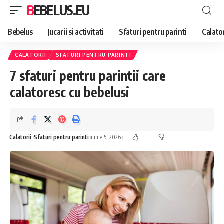
BEBELUS.EU
Bebelus
Jucarii si activitati
Sfaturi pentru parinti
Calator
CALATORII
SFATURI PENTRU PARINTI
7 sfaturi pentru parintii care
calatoresc cu bebelusi
Calatorii
Sfaturi pentru parinti
iunie 5, 2026