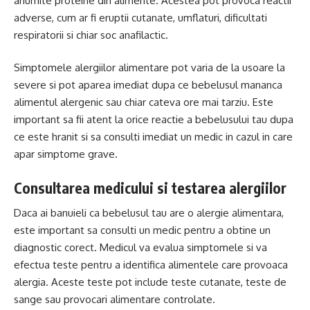
anumite proteine ​​din alimente. Acestea pot provoca reactii
adverse, cum ar fi eruptii cutanate, umflaturi, dificultati
respiratorii si chiar soc anafilactic.
Simptomele alergiilor alimentare pot varia de la usoare la
severe si pot aparea imediat dupa ce bebelusul mananca
alimentul alergenic sau chiar cateva ore mai tarziu. Este
important sa fii atent la orice reactie a bebelusului tau dupa
ce este hranit si sa consulti imediat un medic in cazul in care
apar simptome grave.
Consultarea medicului si testarea alergiilor
Daca ai banuieli ca bebelusul tau are o alergie alimentara,
este important sa consulti un medic pentru a obtine un
diagnostic corect. Medicul va evalua simptomele si va
efectua teste pentru a identifica alimentele care provoaca
alergia. Aceste teste pot include teste cutanate, teste de
sange sau provocari alimentare controlate.