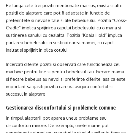
Pe langa cele trei pozitii mentionate mai sus, exista si alte
pozitii de alaptare care pot fi adaptate in functie de
preferintele si nevoile tale si ale bebelusului. Pozitia “Cross-
Cradle” implica sprijinirea capului bebelusului cu o mana si
sustinerea sanului cu cealalta. Pozitia “Koala Hold” implica
purtarea bebelusului in sustinatoarea mamei, cu capul
inaltat si sprijinit in plica cotului.
Incercati diferite pozitii si observati care functioneaza cel
mai bine pentru tine si pentru bebelusul tau. Fiecare mama
si fiecare bebelus au nevoi si preferinte diferite, asa ca este
important sa gasiti pozitia care va asigura confortul si
succesul in alaptare.
Gestionarea disconfortului si problemele comune
In timpul alaptarii, pot aparea unele probleme sau
disconforturi minore. De exemplu, unele mame pot
experimenta dureri sau crapaturi la nivelul sanilor, in timp ce