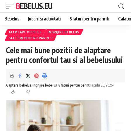
BEBELUS.EU
Bebelus
Jucarii si activitati
Sfaturi pentru parinti
Calator
ALAPTARE BEBELUS
INGRIJIRE BEBELUS
SFATURI PENTRU PARINTI
Cele mai bune pozitii de alaptare
pentru confortul tau si al bebelusului
Alaptare bebelus
Ingrijire bebelus
Sfaturi pentru parinti
aprilie 25, 2026