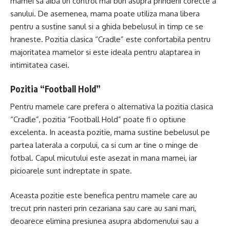
mamei sa aiba un control mai bun asupra prinderii corecte a
sanului. De asemenea, mama poate utiliza mana libera
pentru a sustine sanul si a ghida bebelusul in timp ce se
hraneste. Pozitia clasica “Cradle” este confortabila pentru
majoritatea mamelor si este ideala pentru alaptarea in
intimitatea casei.
Pozitia “Football Hold”
Pentru mamele care prefera o alternativa la pozitia clasica
“Cradle”, pozitia “Football Hold” poate fi o optiune
excelenta. In aceasta pozitie, mama sustine bebelusul pe
partea laterala a corpului, ca si cum ar tine o minge de
fotbal. Capul micutului este asezat in mana mamei, iar
picioarele sunt indreptate in spate.
Aceasta pozitie este benefica pentru mamele care au
trecut prin nasteri prin cezariana sau care au sani mari,
deoarece elimina presiunea asupra abdomenului sau a