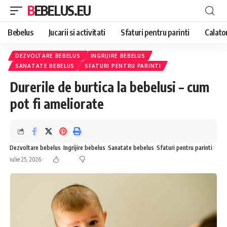
BEBELUS.EU
Bebelus
Jucarii si activitati
Sfaturi pentru parinti
Calator
DEZVOLTARE BEBELUS
INGRIJIRE BEBELUS
SANATATE BEBELUS
SFATURI PENTRU PARINTI
Durerile de burtica la bebelusi – cum
pot fi ameliorate
Dezvoltare bebelus
Ingrijire bebelus
Sanatate bebelus
Sfaturi pentru parinti
iulie 25, 2026