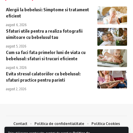
Alergii la bebelusi: Simptome si tratament
eficient
august 6, 2026
Sfaturi utile pentru a realiza fotografii
uimitoare cu bebelusul tau
august 5, 2026
Cum sa faci fata primelor luni de viata cu
bebelusul: sfaturi si trucuri eficiente
august 4, 2026
Evita stresul calatoriilor cu bebelusul:
sfaturi practice pentru parinti
august 2, 2026
Contact
Politica de confidentialitate
Politica Cookies
Prin utilizarea acestui site, sunteți de acord cu
Politica de