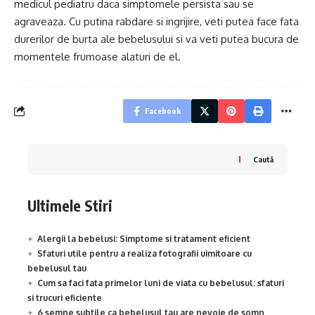
medicul pediatru daca simptomele persista sau se
agraveaza. Cu putina rabdare si ingrijire, veti putea face fata
durerilor de burta ale bebelusului si va veti putea bucura de
momentele frumoase alaturi de el.
Facebook
Caută
Ultimele Stiri
Alergii la bebelusi: Simptome si tratament eficient
Sfaturi utile pentru a realiza fotografii uimitoare cu
bebelusul tau
Cum sa faci fata primelor luni de viata cu bebelusul: sfaturi
si trucuri eficiente
6 semne subtile ca bebelusul tau are nevoie de somn