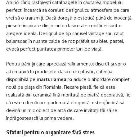
Atunci când răsfoiești cataloagele în căutarea modelului
perfect, încearcă să corelezi designul cu atmosfera pe care
vrei să o transmiți. Dacă dorești o estetică plină de inocență,
piesele inspirate din jocurile clasice ale copilăriei sunt o
alegere ideală. Designul de tip carusel vintage sau căluț
balansoar, în nuanțe calde de roz prăfuit sau bleu pastel,
evocă perfect puritatea primelor luni de viață.
Pentru părinții care apreciază rafinamentul discret și vor o
alternativă la produsele clasice din plastic, colecția
disponibilă pe
marturiamea.ro
aduce o abordare complet
nouă pe piața din România. Fiecare piesă, fie că este
realizată din ceramică fină montată pe piatră decorativă, fie
că este o lumânare parfumată elegantă, este gândită să
devină un mic obiect de artă de care invitații tăi să se
îndrăgostească la prima vedere.
Sfaturi pentru o organizare fără stres