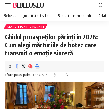
BEBELUS.EU
Bebelus
Jucarii si activitati
Sfaturi pentru parinti
Calator
SFATURI PENTRU PARINTI
Ghidul proaspeților părinți în 2026:
Cum alegi mărturiile de botez care
transmit o emoție sinceră
Sfaturi pentru parinti
iunie 9, 2026