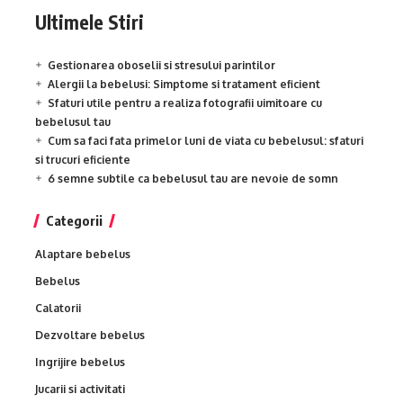
Ultimele Stiri
Gestionarea oboselii si stresului parintilor
Alergii la bebelusi: Simptome si tratament eficient
Sfaturi utile pentru a realiza fotografii uimitoare cu
bebelusul tau
Cum sa faci fata primelor luni de viata cu bebelusul: sfaturi
si trucuri eficiente
6 semne subtile ca bebelusul tau are nevoie de somn
Categorii
Alaptare bebelus
Bebelus
Calatorii
Dezvoltare bebelus
Ingrijire bebelus
Jucarii si activitati