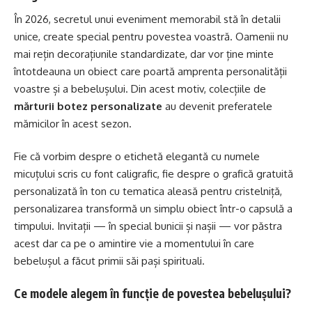
În 2026, secretul unui eveniment memorabil stă în detalii
unice, create special pentru povestea voastră. Oamenii nu
mai rețin decorațiunile standardizate, dar vor ține minte
întotdeauna un obiect care poartă amprenta personalității
voastre și a bebelușului. Din acest motiv, colecțiile de
mărturii botez personalizate
au devenit preferatele
mămicilor în acest sezon.
Fie că vorbim despre o etichetă elegantă cu numele
micuțului scris cu font caligrafic, fie despre o grafică gratuită
personalizată în ton cu tematica aleasă pentru cristelniță,
personalizarea transformă un simplu obiect într-o capsulă a
timpului. Invitații — în special bunicii și nașii — vor păstra
acest dar ca pe o amintire vie a momentului în care
bebelușul a făcut primii săi pași spirituali.
Ce modele alegem în funcție de povestea bebelușului?