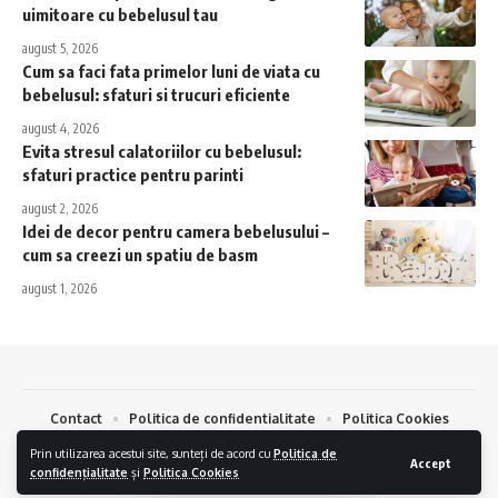
uimitoare cu bebelusul tau
august 5, 2026
Cum sa faci fata primelor luni de viata cu
bebelusul: sfaturi si trucuri eficiente
august 4, 2026
Evita stresul calatoriilor cu bebelusul:
sfaturi practice pentru parinti
august 2, 2026
Idei de decor pentru camera bebelusului –
cum sa creezi un spatiu de basm
august 1, 2026
Contact
Politica de confidentialitate
Politica Cookies
Prin utilizarea acestui site, sunteți de acord cu
Politica de
Bebelus.eu © 2024. Toate drepturile Rezervate.
Creare Magazin Online
si
Accept
confidențialitate
și
Politica Cookies
Optimizare SEO
by
AlphaByte