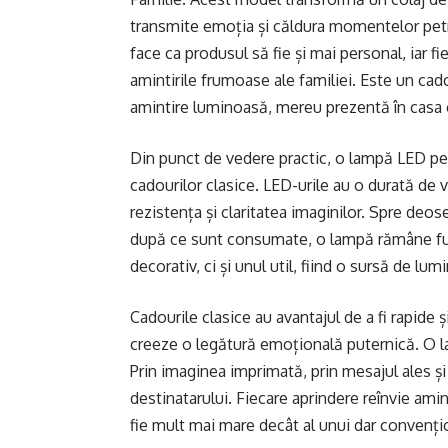
transmite emoția și căldura momentelor petr
face ca produsul să fie și mai personal, iar f
amintirile frumoase ale familiei. Este un cad
amintire luminoasă, mereu prezentă în casa ce
Din punct de vedere practic, o lampă LED pe
cadourilor clasice. LED-urile au o durată de v
rezistența și claritatea imaginilor. Spre deose
după ce sunt consumate, o lampă rămâne func
decorativ, ci și unul util, fiind o sursă de lum
Cadourile clasice au avantajul de a fi rapide 
creeze o legătură emoțională puternică. O 
Prin imaginea imprimată, prin mesajul ales și 
destinatarului. Fiecare aprindere reînvie ami
fie mult mai mare decât al unui dar convenți