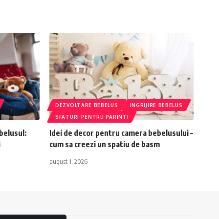
DEZVOLTARE BEBELUS
INGRIJIRE BEBELUS
SFATURI PENTRU PARINTI
ebelusul:
Idei de decor pentru camera bebelusului –
i
cum sa creezi un spatiu de basm
august 1, 2026