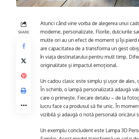
Atunci când vine vorba de alegerea unui cadou
moderne, personalizate. Florile, dulciurile sa
SHARE
multe ori au un efect de moment și își pierd
are capacitatea de a transforma un gest obi
în viața destinatarului pentru mult timp. Dife
originalitate și impactul emoțional.
Un cadou clasic este simplu și ușor de ales,
În schimb, o lampă personalizată adaugă valo
care o primește. Fiecare detaliu – de la fotog
lucru face ca produsul să fie unic. În momen
vizibilă și adaugă o notă personală oricărui s
Un exemplu concludent este
Lampa 3D Perso
Familie
. Acest model transformă un colaj de 