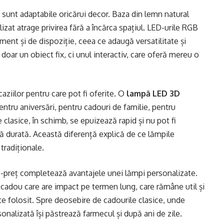
sunt adaptabile oricărui decor. Baza din lemn natural
izat atrage privirea fără a încărca spațiul. LED-urile RGB
ent și de dispoziție, ceea ce adaugă versatilitate și
oar un obiect fix, ci unul interactiv, care oferă mereu o
aziilor pentru care pot fi oferite. O
lampă LED 3D
entru aniversări, pentru cadouri de familie, pentru
 clasice, în schimb, se epuizează rapid și nu pot fi
 durată. Această diferență explică de ce lămpile
 tradiționale.
ate-preț completează avantajele unei lămpi personalizate.
cadou care are impact pe termen lung, care rămâne util și
e folosit. Spre deosebire de cadourile clasice, unde
nalizată își păstrează farmecul și după ani de zile.