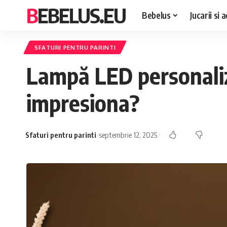
BEBELUS.EU
Bebelus
Jucarii si a
SFATURI PENTRU PARINTI
Lampă LED personaliza
impresiona?
Sfaturi pentru parinti
septembrie 12, 2025