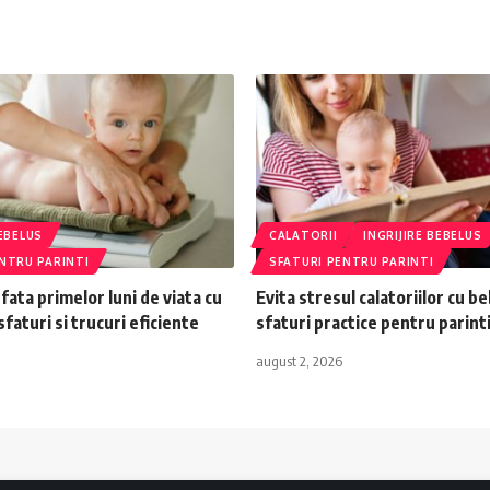
BEBELUS
CALATORII
INGRIJIRE BEBELUS
NTRU PARINTI
SFATURI PENTRU PARINTI
 fata primelor luni de viata cu
Evita stresul calatoriilor cu b
faturi si trucuri eficiente
sfaturi practice pentru parint
august 2, 2026