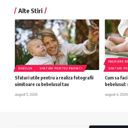
Alte Stiri
INGRIJIRE 
BEBELUS
SFATURI PENTRU PARINTI
SFATURI PE
Sfaturi utile pentru a realiza fotografii
Cum sa faci
uimitoare cu bebelusul tau
bebelusul: s
august 5, 2026
august 4, 2026