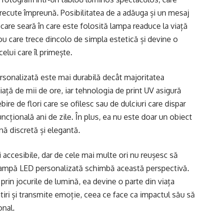
ecute împreună. Posibilitatea de a adăuga și un mesaj
iecare seară în care este folosită lampa readuce la viață
ou care trece dincolo de simpla estetică și devine o
lui care îl primește.
rsonalizată este mai durabilă decât majoritatea
iață de mii de ore, iar tehnologia de print UV asigură
bire de flori care se ofilesc sau de dulciuri care dispar
țională ani de zile. În plus, ea nu este doar un obiect
ină discretă și elegantă.
și accesibile, dar de cele mai multe ori nu reușesc să
lampă LED personalizată schimbă această perspectivă.
prin jocurile de lumină, ea devine o parte din viața
ntiri și transmite emoție, ceea ce face ca impactul său să
onal.