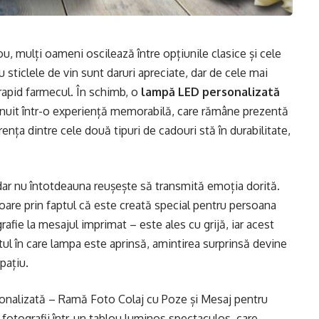
, mulți oameni oscilează între opțiunile clasice și cele
u sticlele de vin sunt daruri apreciate, dar de cele mai
 rapid farmecul. În schimb, o
lampă LED personalizată
șnuit într-o experiență memorabilă, care rămâne prezentă
rența dintre cele două tipuri de cadouri stă în durabilitate,
 dar nu întotdeauna reușește să transmită emoția dorită.
are prin faptul că este creată special pentru persoana
rafie la mesajul imprimat – este ales cu grijă, iar acest
tul în care lampa este aprinsă, amintirea surprinsă devine
pațiu.
nalizată – Ramă Foto Colaj cu Poze și Mesaj pentru
fotografii într-un tablou luminos spectaculos, care