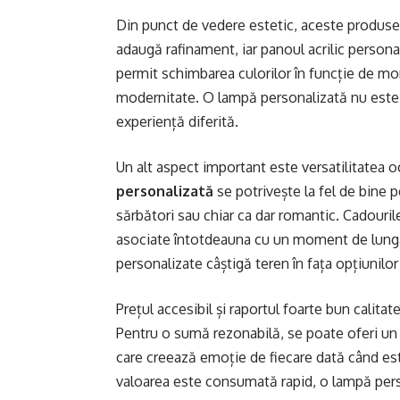
Din punct de vedere estetic, aceste produse 
adaugă rafinament, iar panoul acrilic personal
permit schimbarea culorilor în funcție de mom
modernitate. O lampă personalizată nu este d
experiență diferită.
Un alt aspect important este versatilitatea oc
personalizată
se potrivește la fel de bine p
sărbători sau chiar ca dar romantic. Cadourile
asociate întotdeauna cu un moment de lungă
personalizate câștigă teren în fața opțiunilor
Prețul accesibil și raportul foarte bun calit
Pentru o sumă rezonabilă, se poate oferi un 
care creează emoție de fiecare dată când est
valoarea este consumată rapid, o lampă perso