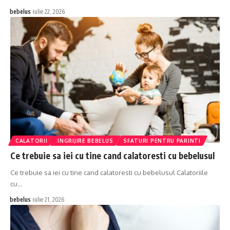
bebelus
iulie 22, 2026
CALATORII
INGRIJIRE BEBELUS
SFATURI PENTRU PARINTI
Ce trebuie sa iei cu tine cand calatoresti cu bebelusul
Ce trebuie sa iei cu tine cand calatoresti cu bebelusul Calatoriile
cu…
bebelus
iulie 21, 2026