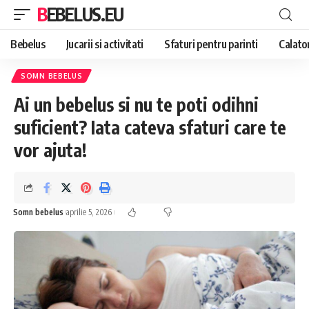
BEBELUS.EU
Bebelus
Jucarii si activitati
Sfaturi pentru parinti
Calator
SOMN BEBELUS
Ai un bebelus si nu te poti odihni
suficient? Iata cateva sfaturi care te
vor ajuta!
Somn bebelus
aprilie 5, 2026