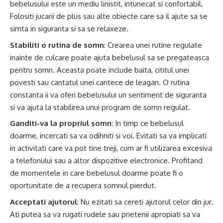
bebelusului este un mediu linistit, intunecat si confortabil.
Folositi jucarii de plus sau alte obiecte care sa il ajute sa se
simta in siguranta si sa se relaxeze.
Stabiliti o rutina de somn
: Crearea unei rutine regulate
inainte de culcare poate ajuta bebelusul sa se pregateasca
pentru somn. Aceasta poate include baita, cititul unei
povesti sau cantatul unei cantece de leagan. O rutina
constanta ii va oferi bebelusului un sentiment de siguranta
si va ajuta la stabilirea unui program de somn regulat.
Ganditi-va la propriul somn
: In timp ce bebelusul
doarme, incercati sa va odihniti si voi. Evitati sa va implicati
in activitati care va pot tine treji, cum ar fi utilizarea excesiva
a telefonului sau a altor dispozitive electronice. Profitand
de momentele in care bebelusul doarme poate fi o
oportunitate de a recupera somnul pierdut.
Acceptati ajutorul
: Nu ezitati sa cereti ajutorul celor din jur.
Ati putea sa va rugati rudele sau prietenii apropiati sa va