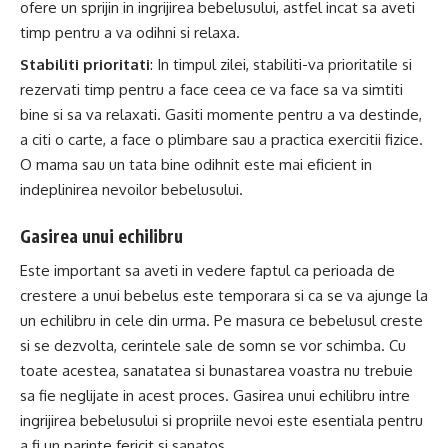
ofere un sprijin in ingrijirea bebelusului, astfel incat sa aveti
timp pentru a va odihni si relaxa.
Stabiliti prioritati
: In timpul zilei, stabiliti-va prioritatile si
rezervati timp pentru a face ceea ce va face sa va simtiti
bine si sa va relaxati. Gasiti momente pentru a va destinde,
a citi o carte, a face o plimbare sau a practica exercitii fizice.
O mama sau un tata bine odihnit este mai eficient in
indeplinirea nevoilor bebelusului.
Gasirea unui echilibru
Este important sa aveti in vedere faptul ca perioada de
crestere a unui bebelus este temporara si ca se va ajunge la
un echilibru in cele din urma. Pe masura ce bebelusul creste
si se dezvolta, cerintele sale de somn se vor schimba. Cu
toate acestea, sanatatea si bunastarea voastra nu trebuie
sa fie neglijate in acest proces. Gasirea unui echilibru intre
ingrijirea bebelusului si propriile nevoi este esentiala pentru
a fi un parinte fericit si sanatos.