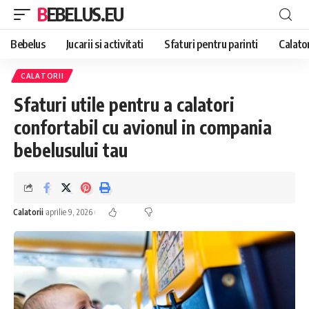
BEBELUS.EU
Bebelus
Jucarii si activitati
Sfaturi pentru parinti
Calator
CALATORII
Sfaturi utile pentru a calatori
confortabil cu avionul in compania
bebelusului tau
Calatorii
aprilie 9, 2026