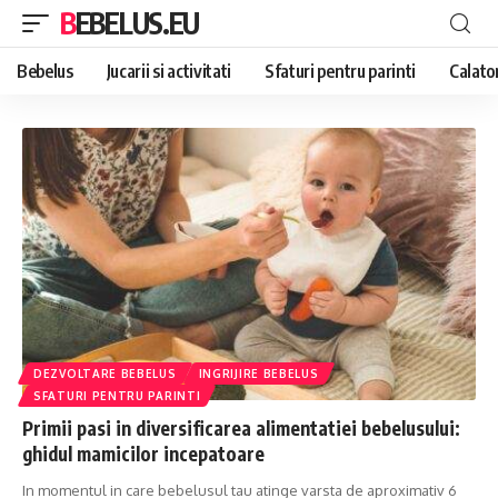
BEBELUS.EU
Bebelus
Jucarii si activitati
Sfaturi pentru parinti
Calator
DEZVOLTARE BEBELUS
INGRIJIRE BEBELUS
SFATURI PENTRU PARINTI
Primii pasi in diversificarea alimentatiei bebelusului:
ghidul mamicilor incepatoare
In momentul in care bebelusul tau atinge varsta de aproximativ 6