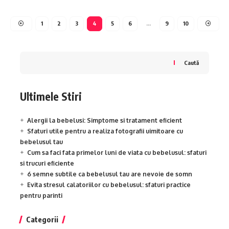
1
2
3
4
5
6
…
9
10
Caută
Ultimele Stiri
Alergii la bebelusi: Simptome si tratament eficient
Sfaturi utile pentru a realiza fotografii uimitoare cu
bebelusul tau
Cum sa faci fata primelor luni de viata cu bebelusul: sfaturi
si trucuri eficiente
6 semne subtile ca bebelusul tau are nevoie de somn
Evita stresul calatoriilor cu bebelusul: sfaturi practice
pentru parinti
Categorii