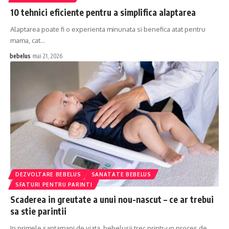
10 tehnici eficiente pentru a simplifica alaptarea
Alaptarea poate fi o experienta minunata si benefica atat pentru
mama, cat…
bebelus
mai 21, 2026
DEZVOLTARE BEBELUS
SANATATE BEBELUS
SFATURI PENTRU PARINTI
Scaderea in greutate a unui nou-nascut – ce ar trebui
sa stie parintii
In primele saptamani de viata, bebelusii trec printr-un proces de