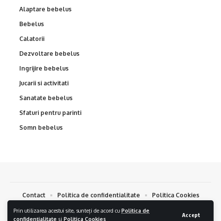
Alaptare bebelus
Bebelus
Calatorii
Dezvoltare bebelus
Ingrijire bebelus
Jucarii si activitati
Sanatate bebelus
Sfaturi pentru parinti
Somn bebelus
Contact
Politica de confidentialitate
Politica Cookies
Prin utilizarea acestui site, sunteți de acord cu
Politica de
Bebelus.eu © 2024. Toate drepturile Rezervate.
Creare Magazin Online
si
Accept
confidențialitate
și
Politica Cookies