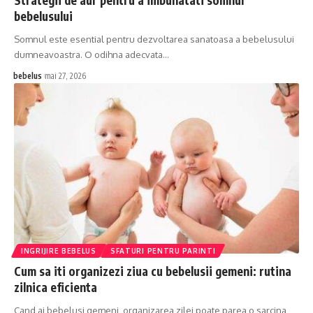
bebelusului
Somnul este esential pentru dezvoltarea sanatoasa a bebelusului
dumneavoastra. O odihna adecvata…
bebelus
mai 27, 2026
INGRIJIRE BEBELUS
SFATURI PENTRU PARINTI
Cum sa iti organizezi ziua cu bebelusii gemeni: rutina
zilnica eficienta
Cand ai bebelusi gemeni, organizarea zilei poate parea o sarcina