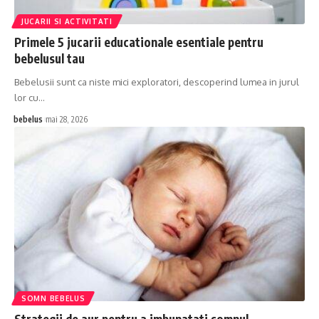
JUCARII SI ACTIVITATI
Primele 5 jucarii educationale esentiale pentru
bebelusul tau
Bebelusii sunt ca niste mici exploratori, descoperind lumea in jurul
lor cu…
bebelus
mai 28, 2026
SOMN BEBELUS
Strategii de aur pentru a imbunatati somnul