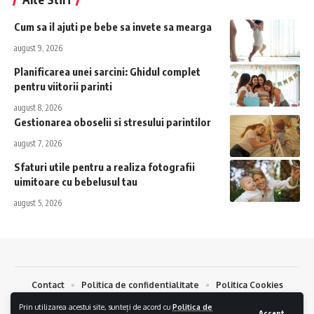
Cum sa il ajuti pe bebe sa invete sa mearga
august 9, 2026
Planificarea unei sarcini: Ghidul complet
pentru viitorii parinti
august 8, 2026
Gestionarea oboselii si stresului parintilor
august 7, 2026
Sfaturi utile pentru a realiza fotografii
uimitoare cu bebelusul tau
august 5, 2026
Contact
Politica de confidentialitate
Politica Cookies
Prin utilizarea acestui site, sunteți de acord cu
Politica de
Bebelus.eu © 2024. Toate drepturile Rezervate.
Creare Magazin Online
si
Accept