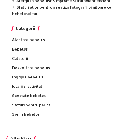
Alergii la bebelusi: Simptome si tratament eficient
Sfaturi utile pentru a realiza fotografii uimitoare cu
bebelusul tau
Categorii
Alaptare bebelus
Bebelus
Calatorii
Dezvoltare bebelus
Ingrijire bebelus
Jucarii si activitati
Sanatate bebelus
Sfaturi pentru parinti
Somn bebelus
Alte Stiri