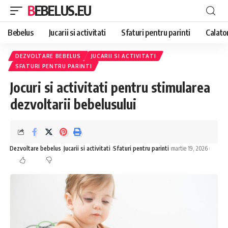
BEBELUS.EU
Bebelus
Jucarii si activitati
Sfaturi pentru parinti
Calator
DEZVOLTARE BEBELUS
JUCARII SI ACTIVITATI
SFATURI PENTRU PARINTI
Jocuri si activitati pentru stimularea
dezvoltarii bebelusului
Dezvoltare bebelus
Jucarii si activitati
Sfaturi pentru parinti
martie 19, 2026