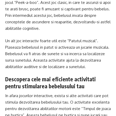
jocul “Peek-a-boo”. Acest joc clasic, in care te ascunzi si apoi
te arati brusc, poate fi amuzant si captivant pentru bebelus.
Prin intermediul acestui joc, bebelusul invata despre
conceptele de ascundere si reaparitie, dezvoltandu-si astfel
abilitatile cognitive.
Un alt joc interactiv foarte util este “Patutul muzical”.
Plaseaza bebelusul in patut si activeaza un jucarie muzicala.
Bebelusul va fi atras de sunete si va incerca sa localizeze
sursa sunetului. Aceasta activitate ajuta la dezvoltarea
abilitatilor auditive si de localizare a sunetului.
Descopera cele mai eficiente activitati
pentru stimularea bebelusului tau
In afara jocurilor interactive, exista si alte activitati care pot
stimula dezvoltarea bebelusului tau. O activitate excelenta
pentru dezvoltarea abilitatilor motorii este “Timpul de joaca
pe burtica”. Aseaza bebelusul pe burtica si pune jucarii sau