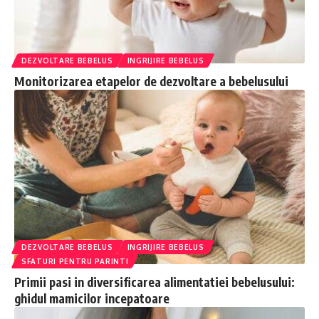
DEZVOLTARE BEBELUS
INGRIJIRE BEBELUS
Monitorizarea etapelor de dezvoltare a bebelusului
DEZVOLTARE BEBELUS
INGRIJIRE BEBELUS
SFATURI PENTRU PARINTI
Primii pasi in diversificarea alimentatiei bebelusului:
ghidul mamicilor incepatoare