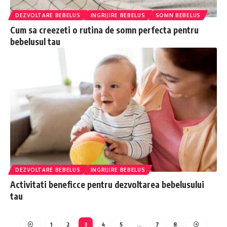
DEZVOLTARE BEBELUS
INGRIJIRE BEBELUS
SOMN BEBELUS
Cum sa creezeti o rutina de somn perfecta pentru
bebelusul tau
DEZVOLTARE BEBELUS
INGRIJIRE BEBELUS
Activitati beneficce pentru dezvoltarea bebelusului
tau
1
2
3
4
5
…
7
8