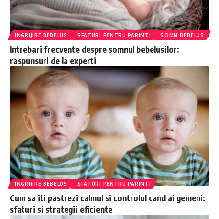
INGRIJIRE BEBELUS
SFATURI PENTRU PARINTI
SOMN BEBELUS
Intrebari frecvente despre somnul bebelusilor:
raspunsuri de la experti
INGRIJIRE BEBELUS
SFATURI PENTRU PARINTI
Cum sa iti pastrezi calmul si controlul cand ai gemeni:
sfaturi si strategii eficiente