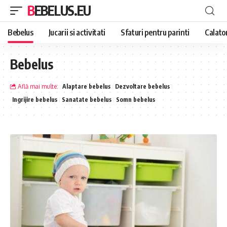
BEBELUS.EU
Bebelus
Jucarii si activitati
Sfaturi pentru parinti
Calator
Bebelus
Află mai multe:
Alaptare bebelus
Dezvoltare bebelus
Ingrijire bebelus
Sanatate bebelus
Somn bebelus